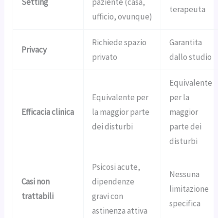
Setting
paziente (casa,
terapeuta
ufficio, ovunque)
Richiede spazio
Garantita
Privacy
privato
dallo studio
Equivalente
Equivalente per
per la
Efficacia clinica
la maggior parte
maggior
dei disturbi
parte dei
disturbi
Psicosi acute,
Nessuna
Casi non
dipendenze
limitazione
trattabili
gravi con
specifica
astinenza attiva