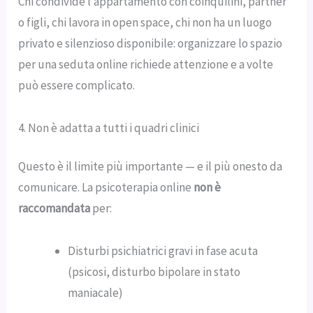
Chi condivide l’appartamento con coinquilini, partner
o figli, chi lavora in open space, chi non ha un luogo
privato e silenzioso disponibile: organizzare lo spazio
per una seduta online richiede attenzione e a volte
può essere complicato.
4. Non è adatta a tutti i quadri clinici
Questo è il limite più importante — e il più onesto da
comunicare. La psicoterapia online
non è
raccomandata
per:
Disturbi psichiatrici gravi in fase acuta
(psicosi, disturbo bipolare in stato
maniacale)