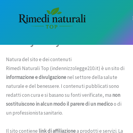
Vai
al
contenuto
Privacy Policy
Natura del sito e dei contenuti
Rimedi Naturali Top (indennizzolegge210.it) è un sito di
informazione e divulgazione
nel settore della salute
naturale e del benessere. I contenuti pubblicati sono
redatti con cura e si basano su fonti verificate, ma
non
sostituiscono in alcun modo il parere di un medico
o di
un professionista sanitario.
Il sito contiene
link di affiliazione
a prodotti e servizi. La