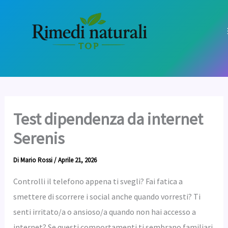
Vai
al
contenuto
Test dipendenza da internet
Serenis
Di
Mario Rossi
/
Aprile 21, 2026
Controlli il telefono appena ti svegli? Fai fatica a
smettere di scorrere i social anche quando vorresti? Ti
senti irritato/a o ansioso/a quando non hai accesso a
internet? Se questi comportamenti ti sembrano familiari