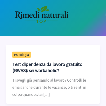
Vai
al
contenuto
Psicologia
Test dipendenza da lavoro gratuito
(BWAS): sei workaholic?
Ti svegli già pensando al lavoro? Controlli le
email anche durante le vacanze, o ti senti in
colpa quando stai […]